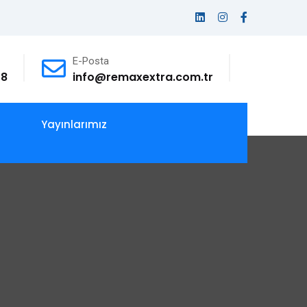
E-Posta
78
info@remaxextra.com.tr
Yayınlarımız