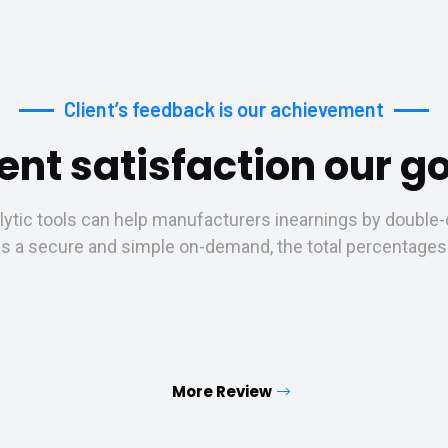
Client’s feedback is our achievement
ient satisfaction our go
ytic tools can help manufacturers inearnings by double-di
is a secure and simple on-demand, the total percentages
More Review