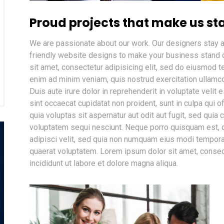
Proud projects that make us st
We are passionate about our work. Our designers stay a
friendly website designs to make your business stand 
sit amet, consectetur adipisicing elit, sed do eiusmod t
enim ad minim veniam, quis nostrud exercitation ullamc
Duis aute irure dolor in reprehenderit in voluptate velit 
sint occaecat cupidatat non proident, sunt in culpa qui o
quia voluptas sit aspernatur aut odit aut fugit, sed qui
voluptatem sequi nesciunt. Neque porro quisquam est, q
adipisci velit, sed quia non numquam eius modi tempora
quaerat voluptatem. Lorem ipsum dolor sit amet, consec
incididunt ut labore et dolore magna aliqua.