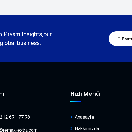
to
Prysm Insights,
our
 global business.
im
Hızlı Menü
 212 671 77 78
Anasayfa
Hakkımızda
o@remax-extra.com