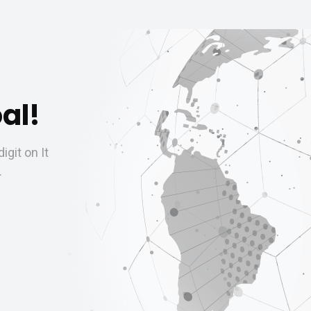
al!
git on It
.