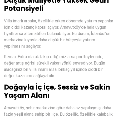
Düşük Maliyetle Yüksek Getiri
Potansiyeli
Villa imarlı arsalar, özellikle erken dönemde yatırım yapanlar
için ciddi kazanç kapısı açıyor. Arnavutköy’de hala uygun
fiyatlı arsa alternatifleri bulunabiliyor. Bu durum, İstanbul’un
merkezine kıyasla daha düşük bir bütçeyle yatırım
yapılmasını sağlıyor.
Remax Extra olarak takip ettiğimiz arsa portföylerinde,
değer artış eğrisi sürekli yukarı yönlü seyrediyor. Bugün
alacağınız bir villa imarlı arsa, birkaç yıl içinde ciddi bir
değer kazanımı sağlayabilir.
Doğayla İç İçe, Sessiz ve Sakin
Yaşam Alanı
Arnavutköy, şehir merkezine göre daha az yapılaşmış, daha
fazla yeşil alana sahip bir ilçe. Bu özellik, özellikle kalabalık