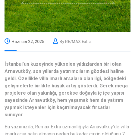
Haziran 22, 2025
By RE/MAX Extra
İstanbul’un kuzeyinde yükselen yıldızlardan biri olan
Arnavutköy, son yıllarda yatırımcıların gözdesi haline
geldi. Özellikle villa imarlı arsalara olan ilgi, bölgedeki
gelişmelerle birlikte büyük artış gösterdi. Gerek mega
projelere olan yakınlığı, gerekse doğayla iç içe yapısı
sayesinde Arnavutköy, hem yaşamak hem de yatırım
yapmak isteyenler için kaçırılmayacak fırsatlar
sunuyor.
Bu yazımızda, Remax Extra uzmanlığıyla Arnavutköy’de villa
imarlı arsa satın almanın neden bu kadar cazip olduğunu 7