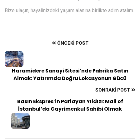
Bize ulaşın, hayalinizdeki yaşam alanına birlikte adım atalım.
ÖNCEKI POST
Haramidere Sanayi Sitesi’nde Fabrika Satın
Almak: Yatırımda Doğru Lokasyonun Gücü
SONRAKI POST
Basın Ekspres’in Parlayan Yıldızı: Mall of
İstanbul’da Gayrimenkul Sahibi Olmak