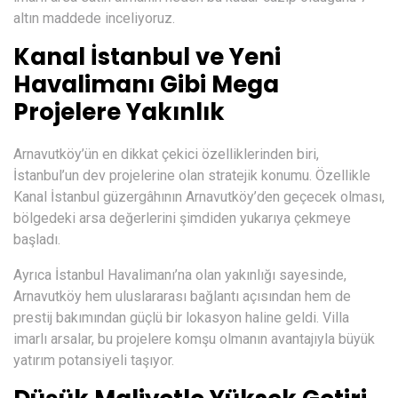
altın maddede inceliyoruz.
Kanal İstanbul ve Yeni
Havalimanı Gibi Mega
Projelere Yakınlık
Arnavutköy’ün en dikkat çekici özelliklerinden biri,
İstanbul’un dev projelerine olan stratejik konumu. Özellikle
Kanal İstanbul güzergâhının Arnavutköy’den geçecek olması,
bölgedeki arsa değerlerini şimdiden yukarıya çekmeye
başladı.
Ayrıca İstanbul Havalimanı’na olan yakınlığı sayesinde,
Arnavutköy hem uluslararası bağlantı açısından hem de
prestij bakımından güçlü bir lokasyon haline geldi. Villa
imarlı arsalar, bu projelere komşu olmanın avantajıyla büyük
yatırım potansiyeli taşıyor.