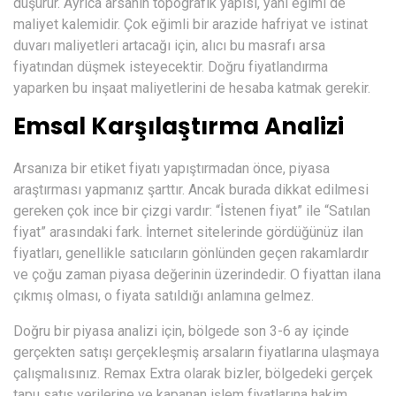
düşürür. Ayrıca arsanın topografik yapısı, yani eğimi de
maliyet kalemidir. Çok eğimli bir arazide hafriyat ve istinat
duvarı maliyetleri artacağı için, alıcı bu masrafı arsa
fiyatından düşmek isteyecektir. Doğru fiyatlandırma
yaparken bu inşaat maliyetlerini de hesaba katmak gerekir.
Emsal Karşılaştırma Analizi
Arsanıza bir etiket fiyatı yapıştırmadan önce, piyasa
araştırması yapmanız şarttır. Ancak burada dikkat edilmesi
gereken çok ince bir çizgi vardır: “İstenen fiyat” ile “Satılan
fiyat” arasındaki fark. İnternet sitelerinde gördüğünüz ilan
fiyatları, genellikle satıcıların gönlünden geçen rakamlardır
ve çoğu zaman piyasa değerinin üzerindedir. O fiyattan ilana
çıkmış olması, o fiyata satıldığı anlamına gelmez.
Doğru bir piyasa analizi için, bölgede son 3-6 ay içinde
gerçekten satışı gerçekleşmiş arsaların fiyatlarına ulaşmaya
çalışmalısınız.
Remax Extra
olarak bizler, bölgedeki gerçek
tapu satış verilerine ve kapanan işlem fiyatlarına hakim