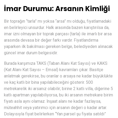
İmar Durumu: Arsanın Kimliği
Bir toprağın “tarla” mı yoksa “arsa” mı olduğu, fiyatlamadaki
en belirleyici unsurdur. Halk arasında bazen karıştırılsa da,
imar izni olmayan bir toprak parçası (tarla) ile imarlı bir arsa
arasında devasa bir değer farkı vardır. Fiyatlandırma
yaparken ilk bakılması gereken belge, belediyeden alınacak
güncel imar durum belgesidir.
Burada karşımıza TAKS (Taban Alanı Kat Sayısı) ve KAKS
(Kat Alanı Kat Sayısı – Emsal) kavramları çıkar. Basitçe
anlatmak gerekirse, bu oranlar o arsaya ne kadar büyüklükte
ve kaç katlı bir bina yapılabileceğini gösterir. 500
metrekarelik iki arsanız olabilir; birine 2 katlı villa, diğerine 5
katlı apartman yapılabiliyorsa, bu iki arsanın metrekare birim
fiyatı asla aynı olamaz. İnşaat alanı ne kadar fazlaysa,
müteahhit veya yatırımcı için arsanın değeri o kadar artar.
Dolayısıyla fiyat belirlerken “Yan parsel şu fiyata satıldı”