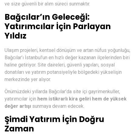
ve size güvenli bir alım süreci sunmaktır.
Bağcılar’ın Geleceği:
Yatırımcılar İçin Parlayan
Yıldız
Ulaşım projeleri, kentsel dönüşüm ve artan nüfus yoğunluğu,
Bağcılar’ı İstanbul’un en hızlı değer kazanan ilçelerinden biri
haline getiriyor. Site daireleri, güvenli yapıları, sosyal
donatıları ve yatırım potansiyeliyle bölgedeki yükselişin
merkezinde yer alıyor.
Önümüzdeki yıllarda Bağcılar’da site içi gayrimenkuller,
yatırımcılar için
hem istikrarlı kira geliri hem de yüksek
değer artışı
sunmaya devam edecek.
Şimdi Yatırım İçin Doğru
Zaman