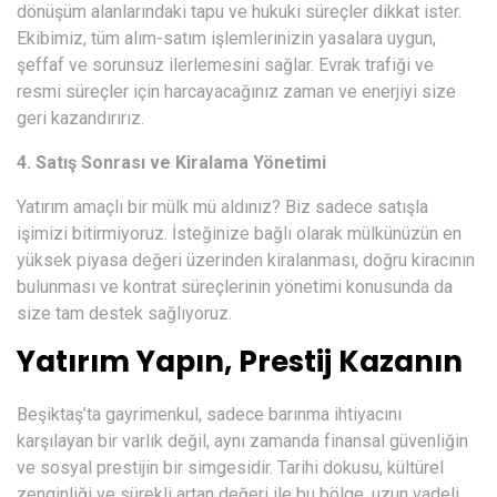
dönüşüm alanlarındaki tapu ve hukuki süreçler dikkat ister.
Ekibimiz, tüm alım-satım işlemlerinizin yasalara uygun,
şeffaf ve sorunsuz ilerlemesini sağlar. Evrak trafiği ve
resmi süreçler için harcayacağınız zaman ve enerjiyi size
geri kazandırırız.
4. Satış Sonrası ve Kiralama Yönetimi
Yatırım amaçlı bir mülk mü aldınız? Biz sadece satışla
işimizi bitirmiyoruz. İsteğinize bağlı olarak mülkünüzün en
yüksek piyasa değeri üzerinden kiralanması, doğru kiracının
bulunması ve kontrat süreçlerinin yönetimi konusunda da
size tam destek sağlıyoruz.
Yatırım Yapın, Prestij Kazanın
Beşiktaş’ta gayrimenkul, sadece barınma ihtiyacını
karşılayan bir varlık değil, aynı zamanda finansal güvenliğin
ve sosyal prestijin bir simgesidir. Tarihi dokusu, kültürel
zenginliği ve sürekli artan değeri ile bu bölge, uzun vadeli