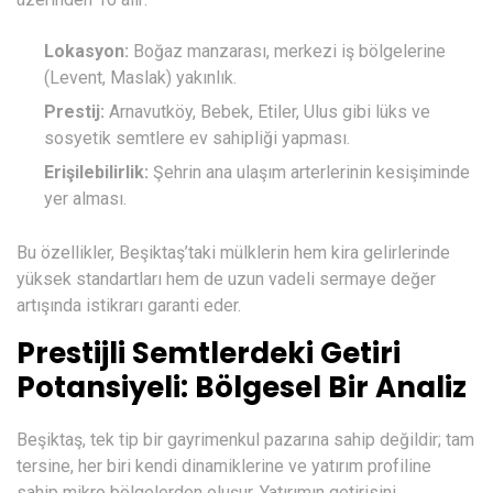
Lokasyon:
Boğaz manzarası, merkezi iş bölgelerine
(Levent, Maslak) yakınlık.
Prestij:
Arnavutköy, Bebek, Etiler, Ulus gibi lüks ve
sosyetik semtlere ev sahipliği yapması.
Erişilebilirlik:
Şehrin ana ulaşım arterlerinin kesişiminde
yer alması.
Bu özellikler, Beşiktaş’taki mülklerin hem kira gelirlerinde
yüksek standartları hem de uzun vadeli sermaye değer
artışında istikrarı garanti eder.
Prestijli Semtlerdeki Getiri
Potansiyeli: Bölgesel Bir Analiz
Beşiktaş, tek tip bir gayrimenkul pazarına sahip değildir; tam
tersine, her biri kendi dinamiklerine ve yatırım profiline
sahip mikro bölgelerden oluşur. Yatırımın getirisini