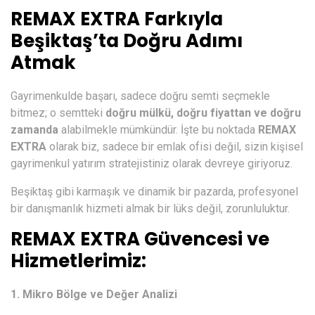
REMAX EXTRA Farkıyla
Beşiktaş’ta Doğru Adımı
Atmak
Gayrimenkulde başarı, sadece doğru semti seçmekle
bitmez; o semtteki
doğru mülkü, doğru fiyattan ve doğru
zamanda
alabilmekle mümkündür. İşte bu noktada
REMAX
EXTRA
olarak biz, sadece bir emlak ofisi değil, sizin kişisel
gayrimenkul yatırım stratejistiniz olarak devreye giriyoruz.
Beşiktaş gibi karmaşık ve dinamik bir pazarda, profesyonel
bir danışmanlık hizmeti almak bir lüks değil, zorunluluktur.
REMAX EXTRA Güvencesi ve
Hizmetlerimiz:
1. Mikro Bölge ve Değer Analizi