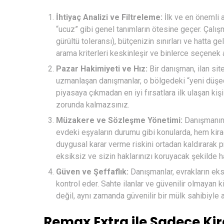
İhtiyaç Analizi ve Filtreleme:
İlk ve en önemli 
“ucuz” gibi genel tanımların ötesine geçer. Çalışm
gürültü toleransı), bütçenizin sınırları ve hatta g
arama kriterleri keskinleşir ve binlerce seçene
Pazar Hakimiyeti ve Hız:
Bir danışman, ilan site
uzmanlaşan danışmanlar, o bölgedeki “yeni düşec
piyasaya çıkmadan en iyi fırsatlara ilk ulaşan k
zorunda kalmazsınız.
Müzakere ve Sözleşme Yönetimi:
Danışmanın e
evdeki eşyaların durumu gibi konularda, hem kirac
duygusal karar verme riskini ortadan kaldırarak p
eksiksiz ve sizin haklarınızı koruyacak şekilde h
Güven ve Şeffaflık:
Danışmanlar, evrakların eks
kontrol eder. Sahte ilanlar ve güvenilir olmayan k
değil, aynı zamanda güvenilir bir mülk sahibiyle 
Remax Extra ile Sadece Ki