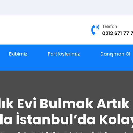
Telefon
0212 671 77 
Ekibimiz
Portföylerimiz
Danışman Ol
ık Evi Bulmak Artık
a İstanbul’da Kola