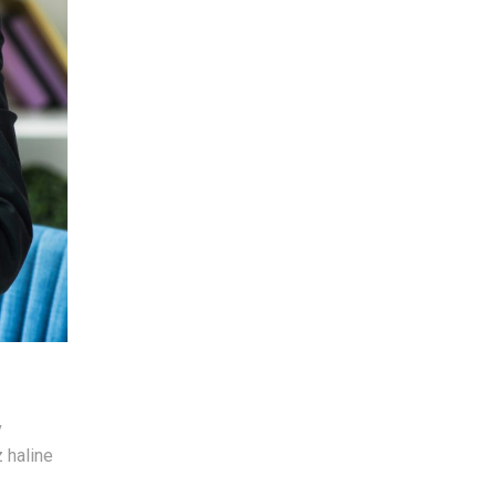
v
 haline