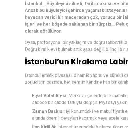
İstanbul… Büyüleyici silueti, tarihi dokusu ve 
Ancak bu büyüleyici şehirde yaşamak isteyenler i
heyecan verici bir maceradan çok, yorucu bir labi
işleri ve her köşede saklanan bir sürpriz… Pek çok
olarak görülüyor.
Oysa, profesyonel bir yaklaşım ve doğru rehberlikle b
Doğru kiralık evi bulmak artık şans değil, bilinçli bir s
İstanbul’un Kiralama Labi
İstanbul emlak
piyasası
, dinamik yapısı ve sürekli d
zorlukların başında, her semtin kendine has bir karakt
Fiyat Volatilitesi:
Merkez ilçelerde bile mahallele
sadece bir cadde farkıyla değişir. Piyasayı yakın
Zaman Baskısı:
İyi konumdaki ve makul fiyatlı ev
altında önemli detayları kaçırmak veya acele kar
İlan Kirliliği:
İnternet üzerindeki binlerce ilanın 