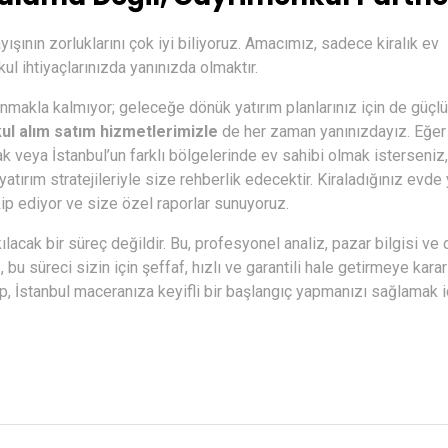
ışının zorluklarını çok iyi biliyoruz. Amacımız, sadece kiralık ev
l ihtiyaçlarınızda yanınızda olmaktır.
akla kalmıyor; geleceğe dönük yatırım planlarınız için de güçlü
l alım satım hizmetlerimizle
de her zaman yanınızdayız. Eğer
k veya İstanbul’un farklı bölgelerinde ev sahibi olmak isterseni
atırım stratejileriyle size rehberlik edecektir. Kiraladığınız evde
takip ediyor ve size özel raporlar sunuyoruz.
kılacak bir süreç değildir. Bu, profesyonel analiz, pazar bilgisi ve
u süreci sizin için şeffaf, hızlı ve garantili hale getirmeye kararl
ıp, İstanbul maceranıza keyifli bir başlangıç yapmanızı sağlamak i