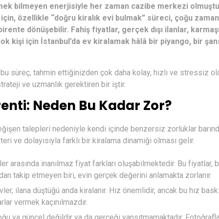
bitmek bilmeyen enerjisiyle her zaman cazibe merkezi olmuştu
çin, özellikle “doğru kiralık evi bulmak” süreci, çoğu zaman
rente dönüşebilir. Fahiş fiyatlar, gerçek dışı ilanlar, karma
 kişi için İstanbul’da ev kiralamak hâlâ bir piyango, bir şans
u süreç, tahmin ettiğinizden çok daha kolay, hızlı ve stressiz olab
trateji ve uzmanlık gerektiren bir iştir.
renti: Neden Bu Kadar Zor?
eğişen talepleri nedeniyle kendi içinde benzersiz zorluklar barındı
eri ve dolayısıyla farklı bir kiralama dinamiği olması gelir.
r arasında inanılmaz fiyat farkları oluşabilmektedir. Bu fiyatlar,
dan takip etmeyen biri, evin gerçek değerini anlamakta zorlanır.
ler, ilana düştüğü anda kiralanır. Hız önemlidir, ancak bu hız bask
arlar vermek kaçınılmazdır.
çoğu ya güncel değildir ya da gerçeği yansıtmamaktadır. Fotoğrafla