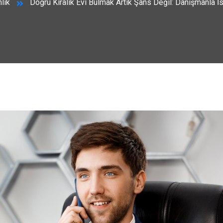
lık
Doğru Kiralık Evi Bulmak Artık Şans Değil: Danışmanla İ