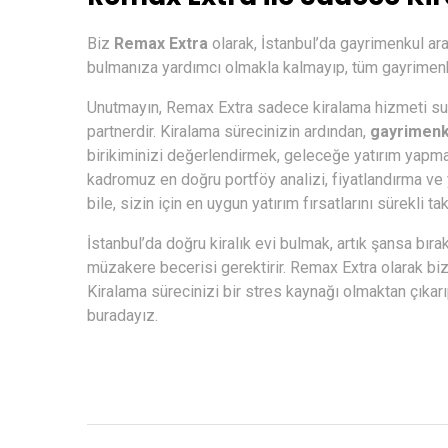
Biz
Remax Extra
olarak, İstanbul’da gayrimenkul aray
bulmanıza yardımcı olmakla kalmayıp, tüm gayrimenku
Unutmayın, Remax Extra sadece kiralama hizmeti sunm
partnerdir. Kiralama sürecinizin ardından,
gayrimenku
birikiminizi değerlendirmek, geleceğe yatırım yapma
kadromuz en doğru portföy analizi, fiyatlandırma ve y
bile, sizin için en uygun yatırım fırsatlarını sürekli 
İstanbul’da doğru kiralık evi bulmak, artık şansa bıra
müzakere becerisi gerektirir. Remax Extra olarak biz, b
Kiralama sürecinizi bir stres kaynağı olmaktan çıkar
buradayız.