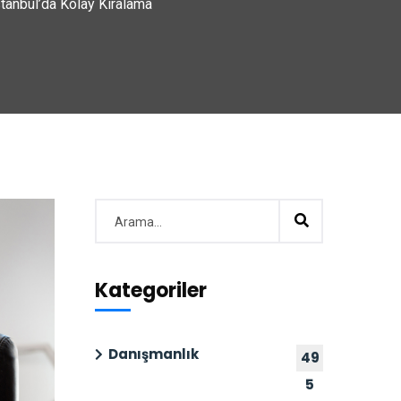
stanbul’da Kolay Kiralama
Kategoriler
Danışmanlık
49
5