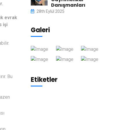
r.
Danışmanları
28th Eylül 2025
şık evrak
 işi
Galeri
ilir.
rır. Bu
Etiketler
 bazen
ısı
rın