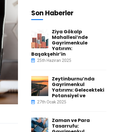
Son Haberler
Ziya Gökalp
Mahallesi’nde
Gayrimenkule
Yatırım:
Başakşehir’in
25th Haziran 2025
Zeytinburnu’nda
Gayrimenkul
Yatırımı: Gelecekteki
Potansiyel ve
27th Ocak 2025
Zaman ve Para
Tasarrufu:
Gayrimenkul