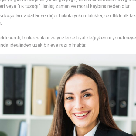
eri veya “tık tuzağı” ilanlar, zaman ve moral kaybına neden olur.
i koşulları, aidatlar ve diğer hukuki yükümlülükler, özellikle ilk ke
.
arklı semti, binlerce ilanı ve yüzlerce fiyat değişkenini yönetmeye 
unda idealinden uzak bir eve razı olmaktır.