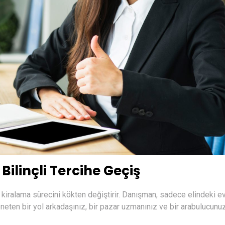
ilinçli Tercihe Geçiş
kiralama sürecini kökten değiştirir. Danışman, sadece elindeki e
eten bir yol arkadaşınız, bir pazar uzmanınız ve bir arabulucunuz