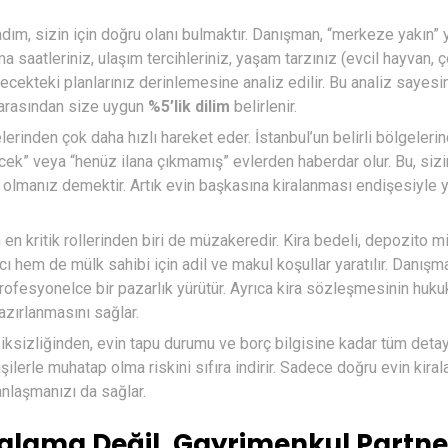
adım, sizin için doğru olanı bulmaktır. Danışman, “merkeze yakın” 
a saatleriniz, ulaşım tercihleriniz, yaşam tarzınız (evcil hayvan, 
elecekteki planlarınız derinlemesine analiz edilir. Bu analiz sayesi
k arasından size uygun
%5’lik dilim
belirlenir.
lerinden çok daha hızlı hareket eder. İstanbul’un belirli bölgeleri
ek” veya “henüz ilana çıkmamış” evlerden haberdar olur. Bu, sizi
işi olmanız demektir. Artık evin başkasına kiralanması endişesiyle
n kritik rollerinden biri de müzakeredir. Kira bedeli, depozito mi
ı hem de mülk sahibi için adil ve makul koşullar yaratılır. Danışm
rofesyonelce bir pazarlık yürütür. Ayrıca kira sözleşmesinin huku
azırlanmasını sağlar.
iksizliğinden, evin tapu durumu ve borç bilgisine kadar tüm detay
işilerle muhatap olma riskini sıfıra indirir. Sadece doğru evin kira
anlaşmanızı da sağlar.
ralama Değil, Gayrimenkul Partner