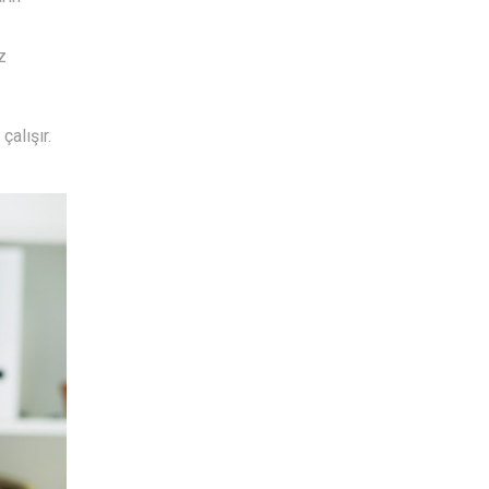
z
çalışır.