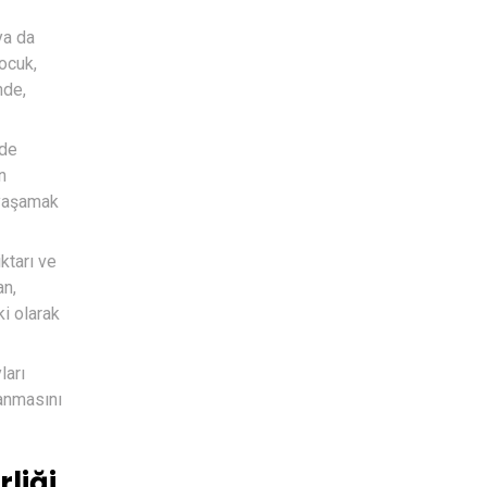
ya da
çocuk,
nde,
nde
n
 yaşamak
ktarı ve
an,
ki olarak
ları
lanmasını
liği