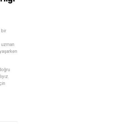
 bir
z, uzman
 yaşarken
 doğru
ıyız.
çin