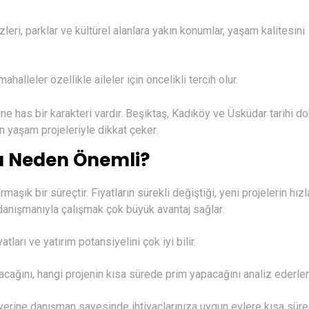
leri, parklar ve kültürel alanlara yakın konumlar, yaşam kalitesini
halleler özellikle aileler için öncelikli tercih olur.
ne has bir karakteri vardır. Beşiktaş, Kadıköy ve Üsküdar tarihi d
 yaşam projeleriyle dikkat çeker.
ı Neden Önemli?
k bir süreçtir. Fiyatların sürekli değiştiği, yeni projelerin hızl
danışmanıyla çalışmak çok büyük avantaj sağlar.
ları ve yatırım potansiyelini çok iyi bilir.
ağını, hangi projenin kısa sürede prim yapacağını analiz ederler
yerine danışman sayesinde ihtiyaçlarınıza uygun evlere kısa sür