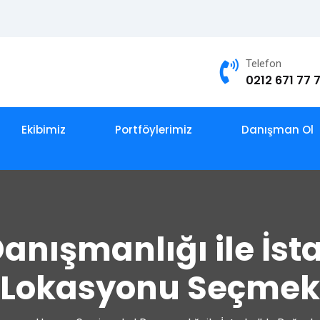
Telefon
0212 671 77 
Ekibimiz
Portföylerimiz
Danışman Ol
anışmanlığı ile İst
Lokasyonu Seçmek