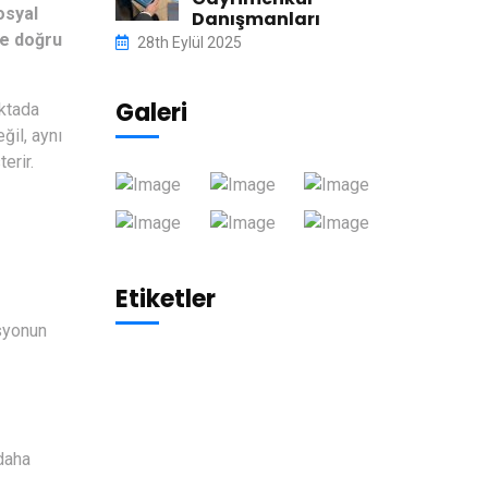
osyal
Danışmanları
de doğru
28th Eylül 2025
Galeri
ktada
ğil, aynı
erir.
Etiketler
syonun
daha