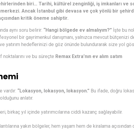
hirlerinden biri… Tarihi, kültürel zenginliği, iş imkanları ve s
m merkezi. Ancak İstanbul gibi devasa ve çok yönlü bir şehir
ısından kritik öneme sahiptir.
ında aynı soru belirir:
“Hangi bölgede ev almalıyım?”
İşte bu no
fesyonel bir gayrimenkul danışmanı, yalnızca mevcut bütçenizi de
 ve yatırım hedeflerinizi de göz önünde bulundurarak size yol göst
f noktalarını ve bu süreçte
Remax Extra’nın ev alım satım
Önemi
e vardır:
“Lokasyon, lokasyon, lokasyon.”
Bu ifade, doğru loka
olduğunu anlatır.
i, birkaç yıl içinde yatırımcılarına ciddi kazanç sağlayabilir.
antılarına yakın bölgeler, hem yaşam hem de kiralama açısından 