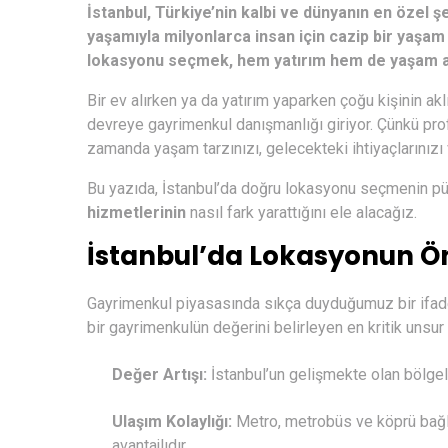
İstanbul, Türkiye’nin kalbi ve dünyanın en özel şe
yaşamıyla milyonlarca insan için cazip bir yaşa
lokasyonu seçmek, hem yatırım hem de yaşam aç
Bir ev alırken ya da yatırım yaparken çoğu kişinin akl
devreye gayrimenkul danışmanlığı giriyor. Çünkü pro
zamanda yaşam tarzınızı, gelecekteki ihtiyaçlarınızı
Bu yazıda, İstanbul’da doğru lokasyonu seçmenin pü
hizmetlerinin
nasıl fark yarattığını ele alacağız.
İstanbul’da Lokasyonun 
Gayrimenkul piyasasında sıkça duyduğumuz bir ifad
bir gayrimenkulün değerini belirleyen en kritik unsur 
Değer Artışı:
İstanbul’un gelişmekte olan bölgeler
Ulaşım Kolaylığı:
Metro, metrobüs ve köprü bağl
avantajlıdır.