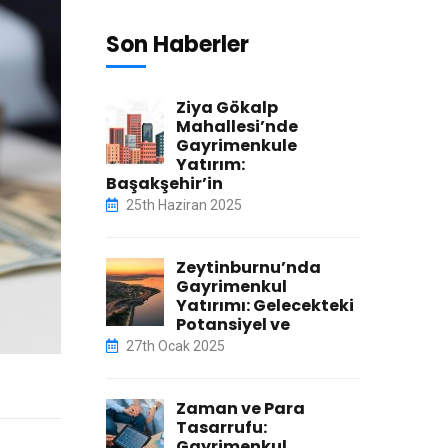
Son Haberler
Ziya Gökalp
Mahallesi’nde
Gayrimenkule
Yatırım:
Başakşehir’in
25th Haziran 2025
Zeytinburnu’nda
Gayrimenkul
Yatırımı: Gelecekteki
Potansiyel ve
27th Ocak 2025
Zaman ve Para
Tasarrufu:
Gayrimenkul