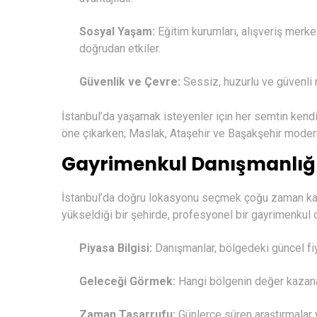
Sosyal Yaşam:
Eğitim kurumları, alışveriş merkez
doğrudan etkiler.
Güvenlik ve Çevre:
Sessiz, huzurlu ve güvenli ma
İstanbul’da yaşamak isteyenler için her semtin kendi
öne çıkarken; Maslak, Ataşehir ve Başakşehir modern
Gayrimenkul Danışmanlığ
İstanbul’da doğru lokasyonu seçmek çoğu zaman karmaşı
yükseldiği bir şehirde, profesyonel bir gayrimenkul 
Piyasa Bilgisi:
Danışmanlar, bölgedeki güncel fiyat
Geleceği Görmek:
Hangi bölgenin değer kazanac
Zaman Tasarrufu:
Günlerce süren araştırmalar 