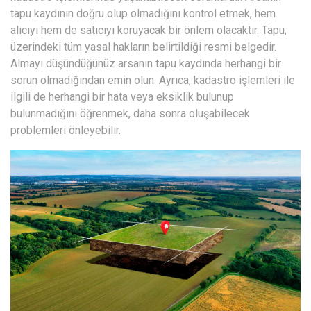
tapu kaydının doğru olup olmadığını kontrol etmek, hem
alıcıyı hem de satıcıyı koruyacak bir önlem olacaktır. Tapu,
üzerindeki tüm yasal hakların belirtildiği resmi belgedir.
Almayı düşündüğünüz arsanın tapu kaydında herhangi bir
sorun olmadığından emin olun. Ayrıca, kadastro işlemleri ile
ilgili de herhangi bir hata veya eksiklik bulunup
bulunmadığını öğrenmek, daha sonra oluşabilecek
problemleri önleyebilir.