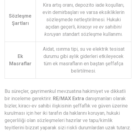
Kira artış oranı, depozito iade koşulları,
evin demirbaşları ve varsa eksikliklerin
Sözleşme
sözleşmede netleştirilmesi. Hukuki
Şartları
açıdan geçerli,
kiracıyı ve ev sahibini
koruyan
standart sözleşme kullanımı.
Aidat, ısınma tipi, su ve elektrik tesisat
Ek
durumu gibi aylık giderleri etkileyecek
Masraflar
tüm ek masrafların en baştan şeffafça
belirtilmesi.
Bu süreçler, gayrimenkul mevzuatına hakimiyet ve dikkatli
bir inceleme gerektirir.
RE/MAX Extra
danışmanları olarak
bizler, kiracı-ev sahibi ilişkisinin şeffaflık ve güven üzerine
kurulması için her iki tarafın da haklarını koruyan, hukuki
geçerliliği olan sözleşmeleri hazırlar ve tapu/kimlik
teyitlerini bizzat yaparak sizi riskli durumlardan uzak tutarız.