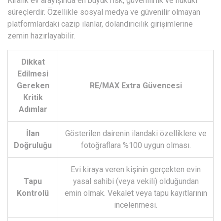
Kiralık ev arayışında en büyük risk, güvenilirlik ve hukuki
süreçlerdir. Özellikle sosyal medya ve güvenilir olmayan
platformlardaki cazip ilanlar, dolandırıcılık girişimlerine
zemin hazırlayabilir.
Dikkat
Edilmesi
Gereken
RE/MAX Extra Güvencesi
Kritik
Adımlar
İlan
Gösterilen dairenin ilandaki özelliklere ve
Doğruluğu
fotoğraflara %100 uygun olması.
Evi kiraya veren kişinin gerçekten evin
Tapu
yasal sahibi (veya vekili) olduğundan
Kontrolü
emin olmak. Vekalet veya tapu kayıtlarının
incelenmesi.