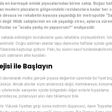
da en karmaşık emlak piyasalarından birine sahip. Boğaz ha
dan modern plazaların gölgesindeki rezidanslara kadar her s
le devasa ve rekabetin kıyasıya yaşandığı bir metropolde “Sat
i değil. Mülk sahiplerinin en sık yaşadığı stres, aylarca süre
onlar ve “acaba yanlış mı yapıyorum?” endişesidir.
ır sahada edindiğim tecrübelerle şunu rahatlıkla söyleyebilirim: İs
etimidir. Doğru adımları atanlar tapu dairesine haftalar içinde gid
sayfalarında kaybolup gidiyor. Peki, bu süreci nasıl hızlandırabilirsin
zlı satmanın altın kuralları.
isi ile Başlayın
al davranarak mülke gerçek piyasa değerinin üzerinde bir fiyat biç
ürüz. Ancak alıcılar sizin anılarınıza değil, metrekareye, konum
İlan sitelerinde saniyeler içinde bölgedeki diğer evlerle kıyaslama
rindeyse, potansiyel alıcı ilanı tıklamıyor bile.
tir. Yüksek fiyattan girip sonra indiririm düşüncesi, ilanın “bayatl