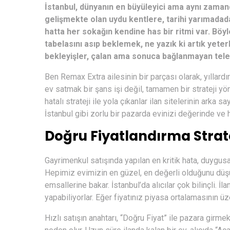
İstanbul, dünyanın en büyüleyici ama aynı zaman
gelişmekte olan uydu kentlere, tarihi yarımada
hatta her sokağın kendine has bir ritmi var. Böy
tabelasını asıp beklemek, ne yazık ki artık yeterl
bekleyişler, çalan ama sonuca bağlanmayan telef
Ben Remax Extra ailesinin bir parçası olarak, yıllard
ev satmak bir şans işi değil, tamamen bir strateji yön
hatalı strateji ile yola çıkanlar ilan sitelerinin arka 
İstanbul gibi zorlu bir pazarda evinizi değerinde ve hı
Doğru Fiyatlandırma Stratej
Gayrimenkul satışında yapılan en kritik hata, duygus
Hepimiz evimizin en güzel, en değerli olduğunu düşün
emsallerine bakar. İstanbul’da alıcılar çok bilinçli. 
yapabiliyorlar. Eğer fiyatınız piyasa ortalamasının üze
Hızlı satışın anahtarı, “Doğru Fiyat” ile pazara girmek