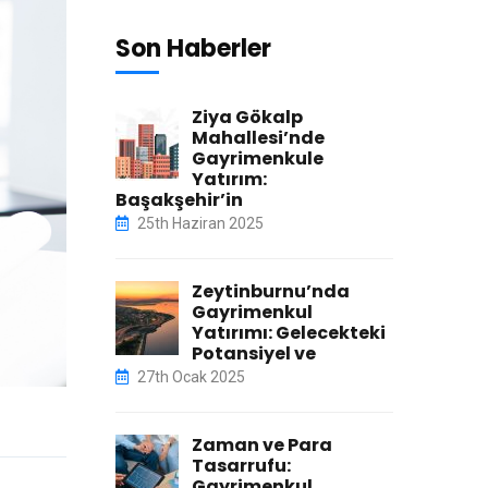
Son Haberler
Ziya Gökalp
Mahallesi’nde
Gayrimenkule
Yatırım:
Başakşehir’in
25th Haziran 2025
Zeytinburnu’nda
Gayrimenkul
Yatırımı: Gelecekteki
Potansiyel ve
27th Ocak 2025
Zaman ve Para
Tasarrufu:
Gayrimenkul