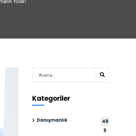
manın Yolları
Kategoriler
Danışmanlık
49
5