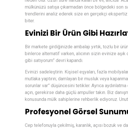
neden olur. Uzun süre ilanda kalan bir ev, alıcıda “Ac
mülkünüzü satışa çıkarmadan önce bölgedeki son satıla
trendlerini analiz ederek size en gerçekçi ekspertiz
biter.
Evinizi Bir Ürün Gibi Hazırl
Bir markete girdiğinizde ambalajı yırtık, tozlu bir ürü
binlerce alternatif varken, alıcının sizin evinize aşı
gibi satıyorum” devri kapandı.
Evinizi sadeleştirin. Kişisel eşyaları, fazla mobilyal
mutlaka yaptırın; damlayan bir musluk veya kapanmayan
sorunlar var” düşüncesini tetikler. Ayrıca aydınlatma
açın, gerekirse daha güçlü ampuller takın. Biz danışma
konusunda mülk sahiplerine rehberlik ediyoruz. Unutmay
Profesyonel Görsel Sunu
Cep telefonuyla çekilmiş, karanlık, açısı bozuk ve da