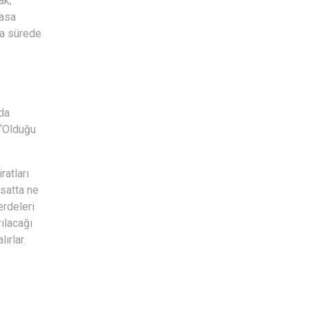
ak,
yasa
sa sürede
’da
 “Olduğu
ratları
isatta ne
erdeleri
rılacağı
ırlar.