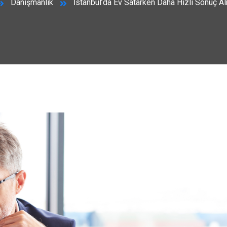
Danışmanlık
İstanbul’da Ev Satarken Daha Hızlı Sonuç Al