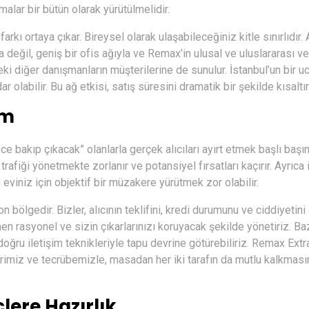
şmalar bir bütün olarak yürütülmelidir.
rkı ortaya çıkar. Bireysel olarak ulaşabileceğiniz kitle sınırlıdır.
 değil, geniş bir ofis ağıyla ve Remax’in ulusal ve uluslararası ve
eki diğer danışmanların müşterilerine de sunulur. İstanbul’un bir u
olabilir. Bu ağ etkisi, satış süresini dramatik bir şekilde kısaltır
im
e bakıp çıkacak” olanlarla gerçek alıcıları ayırt etmek başlı başın
trafiği yönetmekte zorlanır ve potansiyel fırsatları kaçırır. Ayrıca 
eviniz için objektif bir müzakere yürütmek zor olabilir.
n bölgedir. Bizler, alıcının teklifini, kredi durumunu ve ciddiyetini
en rasyonel ve sizin çıkarlarınızı koruyacak şekilde yönetiriz. B
doğru iletişim teknikleriyle tapu devrine götürebiliriz. Remax Extr
imiz ve tecrübemizle, masadan her iki tarafın da mutlu kalkması
lere Hazırlık