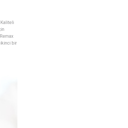
Kaliteli
çin
. Remax
kinci bir