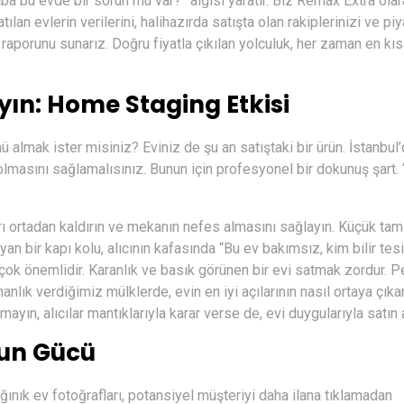
aba bu evde bir sorun mu var?” algısı yaratır. Biz
Remax Extra
olar
n evlerin verilerini, halihazırda satışta olan rakiplerinizi ve pi
 raporunu sunarız. Doğru fiyatla çıkılan yolculuk, her zaman en kı
ayın: Home Staging Etkisi
nü almak ister misiniz? Eviniz de şu an satıştaki bir ürün. İstanbul
k olmasını sağlamalısınız. Bunun için profesyonel bir dokunuş şart.
arı ortadan kaldırın ve mekanın nefes almasını sağlayın. Küçük tami
 bir kapı kolu, alıcının kafasında “Bu ev bakımsız, kim bilir tes
 çok önemlidir. Karanlık ve basık görünen bir evi satmak zordur. P
nlık verdiğimiz mülklerde, evin en iyi açılarının nasıl ortaya çıka
ın, alıcılar mantıklarıyla karar verse de, evi duygularıyla satın al
mun Gücü
ğınık ev fotoğrafları, potansiyel müşteriyi daha ilana tıklamadan