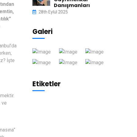
ttından
Danışmanları
emtin,
28th Eylül 2025
ılık”
n
Galeri
tanbul’da
erken,
iz? İşte
Etiketler
mektir.
a ve
amasına”