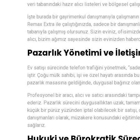
veri tabanındaki hazır alıcı listeleri ve bölgesel çalı
İşte burada bir gayrimenkul danışmanıyla çalışmanın fa
Remax Extra ile çalıştığınızda, sadece bir danışmanla
tabanıyla çalışmış olursunuz. Sizin eviniz, ofisimizd
alıcı, bizim ağımız sayesinde sizin evinizden haberdar 
Pazarlık Yönetimi ve İletiş
Ev satışı sürecinde telefon trafiğini yönetmek, “sadec
iştir. Çoğu mülk sahibi, işi ve özel hayatı arasında bu 
pazarlık masasına geldiğinde, duygusal bağınız olan 
Profesyonel bir aracı, alıcı ve satıcı arasındaki tampo
ederiz. Pazarlık sürecini duygusallıktan uzak, tamam
küçük bir pürüz yüzünden iptal olabilecek bir satışı, 
danışmanları olarak, müzakere konusundaki eğitimler
sağlarız.
Hukuki ve Bürokratik Süreç