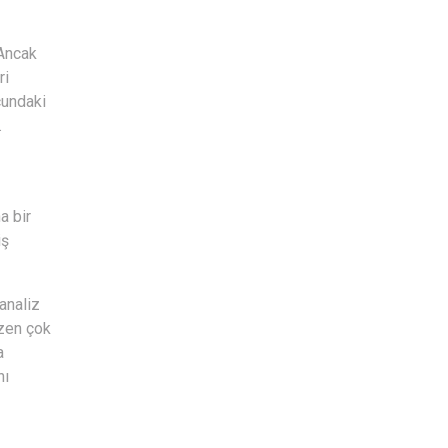
 Ancak
ri
cundaki
.
a bir
iş
 analiz
azen çok
a
nı