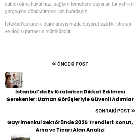
sahibi olma hayalinizi, sağlam temellere dayanan bir yatırım
gerçeğine dönüştürmek için buradayız.
İstanbul’da kiralık daire arayışınızda
başarı
, hazırlık, strateji
ve doğru partnerle mümkündür.
ÖNCEKI POST
İstanbul’da Ev Kiralarken Dikkat Edilmesi
Gerekenler: Uzman Görüşleriyle Güvenli Adımlar
SONRAKI POST
Gayrimenkul Sektöründe 2025 Trendleri: Konut,
Arsa ve Ticari Alan Analizi