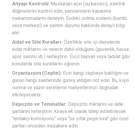
Altyapı Kontrolü:
Muslukları açın (su basıncı), elektrik
düğmelerini kontrol edin, pencerelerin kapanma
mekanizmalarını deneyin. Evdeki ısıtma sistemi (kombi
veya merkezi) ve yalıtım durumu hakkında detaylı bilgi
alın.
Aidat ve Site Kuralları:
Özellikle site içi dairelerde
aidat miktarını ve nelerin dahil olduğunu (güvenlik, havuz,
spor salonu vb.) netleştirin. Evcil hayvan veya tadilat gibi
konularda site kurallarını öğrenin.
Oryantasyon (Cephe):
Evin hangi cepheye baktığını ve
günün hangi saatlerinde güneş aldığını not edin. Bu, kışın
ısınma ve yazın serinleme maliyetlerinizi doğrudan
etkileyecektir.
Depozito ve Teminatlar:
Depozito miktarını ve iade
şartlarını netleştirin. Kiraya ek olarak talep edilebilecek
“emlakçı komisyonu” veya “bir yıllık peşin kira” gibi özel
şartları önceden müzakere edin.