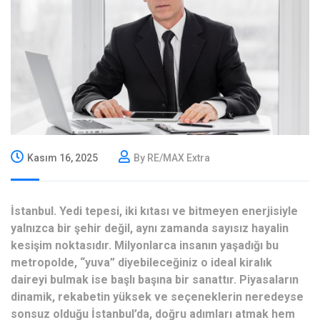
Kasım 16, 2025
By RE/MAX Extra
İstanbul. Yedi tepesi, iki kıtası ve bitmeyen enerjisiyle
yalnızca bir şehir değil, aynı zamanda sayısız hayalin
kesişim noktasıdır. Milyonlarca insanın yaşadığı bu
metropolde, “yuva” diyebileceğiniz o ideal kiralık
daireyi bulmak ise başlı başına bir sanattır. Piyasaların
dinamik, rekabetin yüksek ve seçeneklerin neredeyse
sonsuz olduğu İstanbul’da, doğru adımları atmak hem