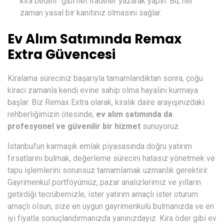
kira bedeli” gibi net ifadeler yazarak yapın. Bu, her
zaman yasal bir kanıtınız olmasını sağlar.
Ev Alım Satımında Remax
Extra Güvencesi
Kiralama süreciniz başarıyla tamamlandıktan sonra, çoğu
kiracı zamanla kendi evine sahip olma hayalini kurmaya
başlar. Biz Remax Extra olarak, kiralık daire arayışınızdaki
rehberliğimizin ötesinde,
ev alım satımında da
profesyonel ve güvenilir bir hizmet
sunuyoruz.
İstanbul’un karmaşık emlak piyasasında doğru yatırım
fırsatlarını bulmak, değerleme sürecini hatasız yönetmek ve
tapu işlemlerini sorunsuz tamamlamak uzmanlık gerektirir.
Gayrimenkul portföyümüz, pazar analizlerimiz ve yılların
getirdiği tecrübemizle, ister yatırım amaçlı ister oturum
amaçlı olsun, size en uygun gayrimenkulü bulmanızda ve en
iyi fiyatla sonuçlandırmanızda yanınızdayız. Kira öder gibi ev