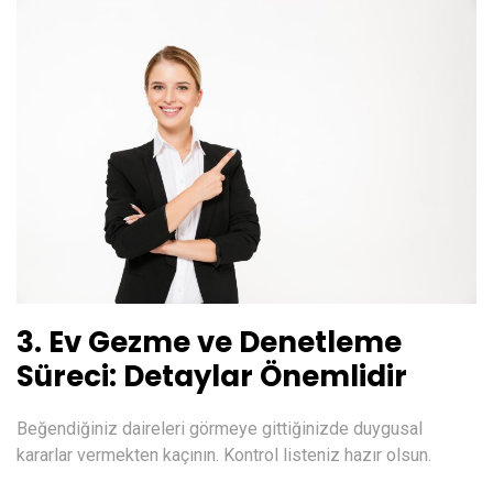
3. Ev Gezme ve Denetleme
Süreci: Detaylar Önemlidir
Beğendiğiniz daireleri görmeye gittiğinizde duygusal
kararlar vermekten kaçının. Kontrol listeniz hazır olsun.