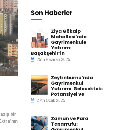
Son Haberler
Ziya Gökalp
Mahallesi’nde
Gayrimenkule
Yatırım:
Başakşehir’in
25th Haziran 2025
Zeytinburnu’nda
Gayrimenkul
Yatırımı: Gelecekteki
Potansiyel ve
27th Ocak 2025
azip bir
Zaman ve Para
Extra’nın
Tasarrufu:
Gayrimenkul