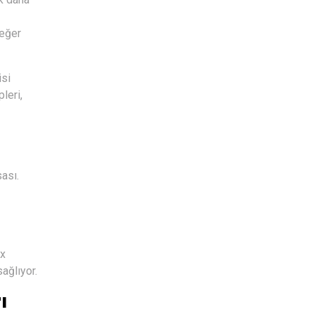
değer
isi
leri,
ası.
ax
ağlıyor.
ı