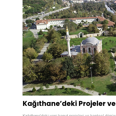
Kağıthane’deki Projeler ve
Kağıthane’deki yeni konut projeleri ve kentsel dönü