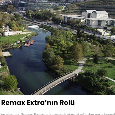
 Remax Extra’nın Rolü
şüm alanları, Remax Extra’nın kapsamlı hizmet ağından yararlanar