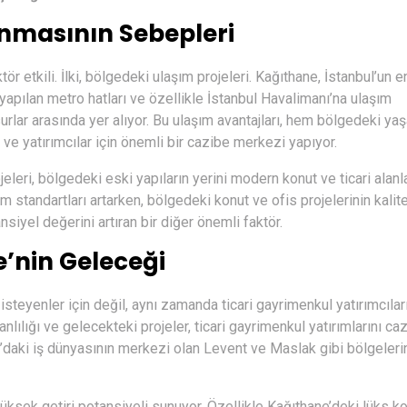
nmasının Sebepleri
r etkili. İlki, bölgedeki ulaşım projeleri. Kağıthane, İstanbul’un 
yapılan metro hatları ve özellikle İstanbul Havalimanı’na ulaşım
nsurlar arasında yer alıyor. Bu ulaşım avantajları, hem bölgedeki y
 ve yatırımcılar için önemli bir cazibe merkezi yapıyor.
leri, bölgedeki eski yapıların yerini modern konut ve ticari alanl
am standartları artarken, bölgedeki konut ve ofis projelerinin kalit
siyel değerini artıran bir diğer önemli faktör.
e’nin Geleceği
teyenler için değil, aynı zamanda ticari gayrimenkul yatırımcıları
nlılığı ve gelecekteki projeler, ticari gayrimenkul yatırımlarını ca
bul’daki iş dünyasının merkezi olan Levent ve Maslak gibi bölgeleri
 yüksek getiri potansiyeli sunuyor. Özellikle Kağıthane’deki lüks k