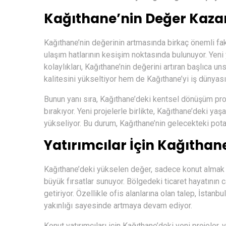
Kağıthane’nin Değer Kaza
Kağıthane’nin değerinin artmasında birkaç önemli faktö
ulaşım hatlarının kesişim noktasında bulunuyor. Yeni 
kolaylıkları, Kağıthane’nin değerini artıran başlıca u
kalitesini yükseltiyor hem de Kağıthane’yi iş dünyası
Bunun yanı sıra, Kağıthane’deki kentsel dönüşüm proje
bırakıyor. Yeni projelerle birlikte, Kağıthane’deki yaş
yükseliyor. Bu durum, Kağıthane’nin gelecekteki potan
Yatırımcılar İçin Kağıthan
Kağıthane’deki yükselen değer, sadece konut almak is
büyük fırsatlar sunuyor. Bölgedeki ticaret hayatının ca
getiriyor. Özellikle ofis alanlarına olan talep, İstan
yakınlığı sayesinde artmaya devam ediyor.
Konut yatırımcıları için Kağıthane’deki yeni projeler,