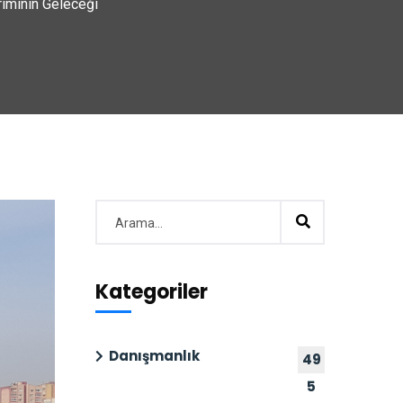
rımının Geleceği
Kategoriler
Danışmanlık
49
5