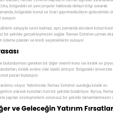
Extra, bölgedeki en yeni projeler hakkında detaylı bilgi sunarak
ı zamanda, bölgedeki konut ve ticari gayrimenkullerin gelecekteki 
i sunuyor.
klerin satışıyla sınırlı kalmaz; aynı zamanda alıcıların konut kred
suz bir şekilde gerçekleşmesini sağlar. Remax Extra’nın uzman ekip
gun ödeme planları ve kredi seçeneklerini sunuyor.
yasası
 bulundurması gereken bir diğer önemli konu ise kiralık ev piyas
dartları, kiralık evlere olan talebi artırıyor. Bölgedeki üniversite
 konut pazarı bulunuyor.
yardımcı oluyor. Yatırımcılar, Remax Extra’nın sunduğu kiralık ev
tirisi yüksek konutları hızlı bir şekilde bulabiliyor. Ayrıca, Rem
ılarla yapılan sözleşmelerin sorunsuz bir şekilde tamamlanmasını s
r ve Geleceğin Yatırım Fırsatlar