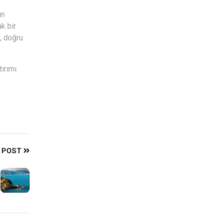
ın
k bir
, doğru
tırımı
I POST