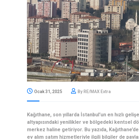
Ocak 31, 2025
By RE/MAX Extra
Kağıthane, son yıllarda İstanbul’un en hızlı geli
altyapısındaki yenilikler ve bölgedeki kentsel dö
merkez haline getiriyor. Bu yazıda, Kağıthane’d
ev alım satım hizmetleriyle ilgili bilgiler de payl