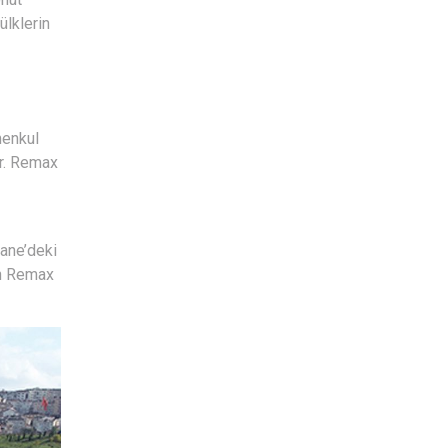
ülklerin
menkul
or. Remax
hane’deki
ren Remax