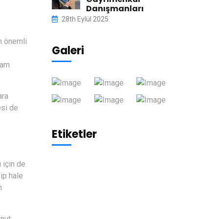
Danışmanları
28th Eylül 2025
en önemli
Galeri
aşam
ara
esi de
Etiketler
 için de
zip hale
n
onut