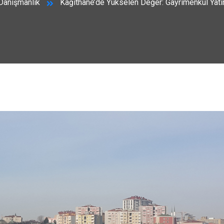
Danışmanlık
Kağıthane’de Yükselen Değer: Gayrimenkul Yatı