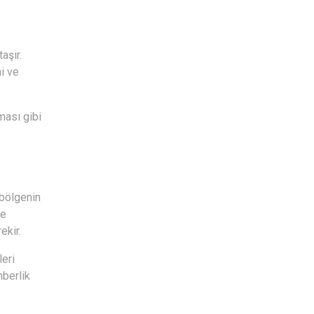
aşır.
mi ve
lması gibi
 bölgenin
de
ekir.
leri
hberlik