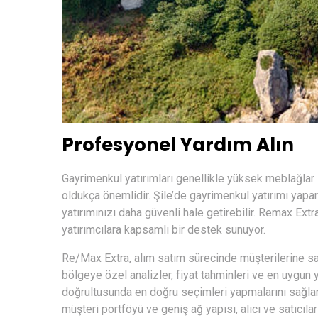
Profesyonel Yardım Alın
Gayrimenkul yatırımları genellikle yüksek meblağlar 
oldukça önemlidir. Şile’de gayrimenkul yatırımı yapar
yatırımınızı daha güvenli hale getirebilir. Remax Ex
yatırımcılara kapsamlı bir destek sunuyor.
Re/Max Extra, alım satım sürecinde müşterilerine s
bölgeye özel analizler, fiyat tahminleri ve en uygun ya
doğrultusunda en doğru seçimleri yapmalarını sağlam
müşteri portföyü ve geniş ağ yapısı, alıcı ve satıcıları