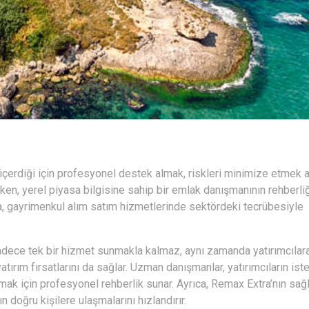
içerdiği için profesyonel destek almak, riskleri minimize etmek 
ken, yerel piyasa bilgisine sahip bir emlak danışmanının rehberli
tra, gayrimenkul alım satım hizmetlerinde sektördeki tecrübesiyle
adece tek bir hizmet sunmakla kalmaz, aynı zamanda yatırımcılar
tırım fırsatlarını da sağlar. Uzman danışmanlar, yatırımcıların iste
ak için profesyonel rehberlik sunar. Ayrıca, Remax Extra’nın sağ
n doğru kişilere ulaşmalarını hızlandırır.