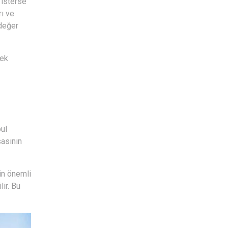
 isterse
rı ve
 değer
sek
bul
sasının
in önemli
lir. Bu