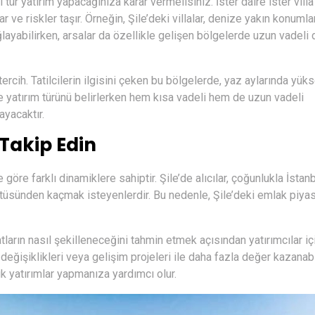
tür yatırım yapacağınıza karar vermelisiniz. İster daire ister villa
lar ve riskler taşır. Örneğin, Şile’deki villalar, denize yakın konumla
ğlayabilirken, arsalar da özellikle gelişen bölgelerde uzun vadeli
tercih. Tatilcilerin ilgisini çeken bu bölgelerde, yaz aylarında yük
 yatırım türünü belirlerken hem kısa vadeli hem de uzun vadeli
ayacaktır.
 Takip Edin
öre farklı dinamiklere sahiptir. Şile’de alıcılar, çoğunlukla İstan
rültüsünden kaçmak isteyenlerdir. Bu nedenle, Şile’deki emlak piya
arın nasıl şekilleneceğini tahmin etmek açısından yatırımcılar iç
ı değişiklikleri veya gelişim projeleri ile daha fazla değer kazanabi
ik yatırımlar yapmanıza yardımcı olur.