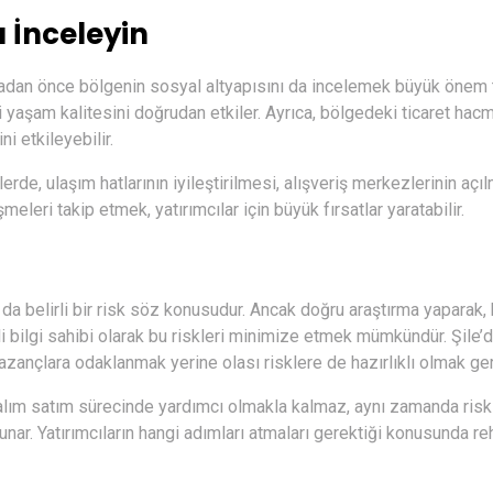
ı İnceleyin
pmadan önce bölgenin sosyal altyapısını da incelemek büyük önem t
ki yaşam kalitesini doğrudan etkiler. Ayrıca, bölgedeki ticaret hac
i etkileyebilir.
erde, ulaşım hatlarının iyileştirilmesi, alışveriş merkezlerinin açı
şmeleri takip etmek, yatırımcılar için büyük fırsatlar yaratabilir.
 da belirli bir risk söz konusudur. Ancak doğru araştırma yaparak,
bilgi sahibi olarak bu riskleri minimize etmek mümkündür. Şile’
azançlara odaklanmak yerine olası risklere de hazırlıklı olmak ger
 alım satım sürecinde yardımcı olmakla kalmaz, aynı zamanda risk
nar. Yatırımcıların hangi adımları atmaları gerektiği konusunda re