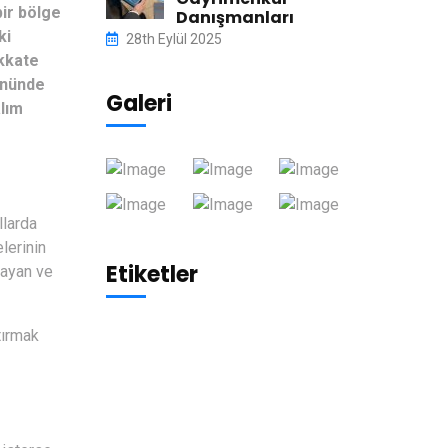
bir bölge
Danışmanları
ki
28th Eylül 2025
ikkate
önünde
Galeri
alım
llarda
lerinin
Etiketler
rayan ve
tırmak