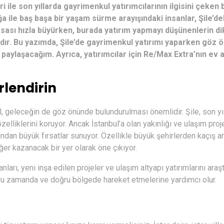
i ile son yıllarda gayrimenkul yatırımcılarının ilgisini çeken 
a ile baş başa bir yaşam sürme arayışındaki insanlar, Şile’de
yasası hızla büyürken, burada yatırım yapmayı düşünenlerin d
dır. Bu yazımda, Şile’de gayrimenkul yatırımı yaparken göz 
 paylaşacağım. Ayrıca, yatırımcılar için Re/Max Extra’nın ev 
rlendirin
 geleceğin de göz önünde bulundurulması önemlidir. Şile, son yı
elliklerini koruyor. Ancak İstanbul’a olan yakınlığı ve ulaşım proje
ından büyük fırsatlar sunuyor. Özellikle büyük şehirlerden kaçış a
ğer kazanacak bir yer olarak öne çıkıyor.
arı, yeni inşa edilen projeler ve ulaşım altyapı yatırımlarını araş
doğru zamanda ve doğru bölgede hareket etmelerine yardımcı olur.