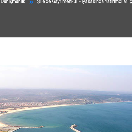
Danışmanlık
Şile’de Gayrimenkul Piyasasında Yatırımcılar İçi