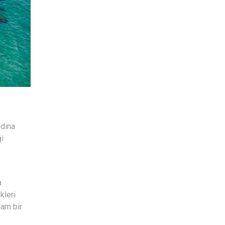
adına
ği
a
kleri
lam bir