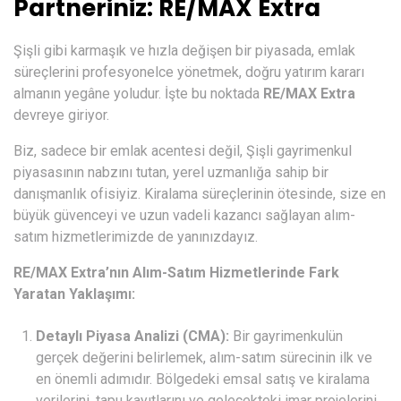
Partneriniz: RE/MAX Extra
Şişli gibi karmaşık ve hızla değişen bir piyasada, emlak
süreçlerini profesyonelce yönetmek, doğru yatırım kararı
almanın yegâne yoludur. İşte bu noktada
RE/MAX Extra
devreye giriyor.
Biz, sadece bir emlak acentesi değil, Şişli gayrimenkul
piyasasının nabzını tutan, yerel uzmanlığa sahip bir
danışmanlık ofisiyiz. Kiralama süreçlerinin ötesinde, size en
büyük güvenceyi ve uzun vadeli kazancı sağlayan alım-
satım hizmetlerimizde de yanınızdayız.
RE/MAX Extra’nın Alım-Satım Hizmetlerinde Fark
Yaratan Yaklaşımı:
Detaylı Piyasa Analizi (CMA):
Bir gayrimenkulün
gerçek değerini belirlemek, alım-satım sürecinin ilk ve
en önemli adımıdır. Bölgedeki emsal satış ve kiralama
verilerini, tapu kayıtlarını ve gelecekteki imar projelerini