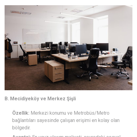
B. Mecidiyeköy ve Merkez Şişli
Özellik:
Merkezi konumu ve Metrobüs/Metro
bağlantıları sayesinde çalışan erişimi en kolay olan
bölgedir.