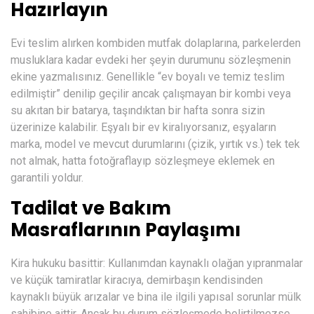
Hazırlayın
Evi teslim alırken kombiden mutfak dolaplarına, parkelerden
musluklara kadar evdeki her şeyin durumunu sözleşmenin
ekine yazmalısınız. Genellikle “ev boyalı ve temiz teslim
edilmiştir” denilip geçilir ancak çalışmayan bir kombi veya
su akıtan bir batarya, taşındıktan bir hafta sonra sizin
üzerinize kalabilir. Eşyalı bir ev kiralıyorsanız, eşyaların
marka, model ve mevcut durumlarını (çizik, yırtık vs.) tek tek
not almak, hatta fotoğraflayıp sözleşmeye eklemek en
garantili yoldur.
Tadilat ve Bakım
Masraflarının Paylaşımı
Kira hukuku basittir: Kullanımdan kaynaklı olağan yıpranmalar
ve küçük tamiratlar kiracıya, demirbaşın kendisinden
kaynaklı büyük arızalar ve bina ile ilgili yapısal sorunlar mülk
sahibine aittir. Ancak bu durum sözleşmede belirtilmezse