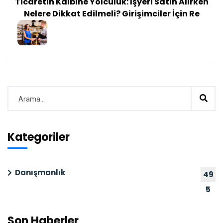
Ticaretin Kalbine Yolculuk: İşyeri Satın Alırken
Nelere Dikkat Edilmeli? Girişimciler İçin Re
Kategoriler
Danışmanlık
49
5
Son Haberler