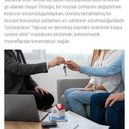
gri alanlar oluşur. Örneğin, bir musluk contasını değiştirmek
kiracının sorumluluğundayken, ömrünü tamamlamış bir
tesisat borusunun patlaması ev sahibinin sorumluluğundadır.
Sözleşmeye “Yapısal ve demirbaş kaynaklı onarımlar kiraya
verene aittir” maddesini ekletmek, beklenmedik
masraflardan korunmanızı sağlar.