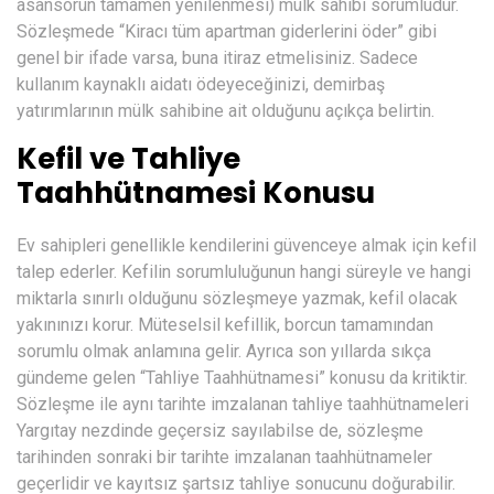
asansörün tamamen yenilenmesi) mülk sahibi sorumludur.
Sözleşmede “Kiracı tüm apartman giderlerini öder” gibi
genel bir ifade varsa, buna itiraz etmelisiniz. Sadece
kullanım kaynaklı aidatı ödeyeceğinizi, demirbaş
yatırımlarının mülk sahibine ait olduğunu açıkça belirtin.
Kefil ve Tahliye
Taahhütnamesi Konusu
Ev sahipleri genellikle kendilerini güvenceye almak için kefil
talep ederler. Kefilin sorumluluğunun hangi süreyle ve hangi
miktarla sınırlı olduğunu sözleşmeye yazmak, kefil olacak
yakınınızı korur. Müteselsil kefillik, borcun tamamından
sorumlu olmak anlamına gelir. Ayrıca son yıllarda sıkça
gündeme gelen “Tahliye Taahhütnamesi” konusu da kritiktir.
Sözleşme ile aynı tarihte imzalanan tahliye taahhütnameleri
Yargıtay nezdinde geçersiz sayılabilse de, sözleşme
tarihinden sonraki bir tarihte imzalanan taahhütnameler
geçerlidir ve kayıtsız şartsız tahliye sonucunu doğurabilir.