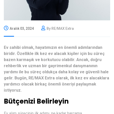
Aralık 03, 2024
By RE/MAX Extra
Ev sahibi olmak, hayatımızın en önemli adımlarından
biridir. Özellikle ilk kez ev alacak kişiler için bu süreç
bazen karmaşık ve korkutucu olabilir. Ancak, doğru
rehberlik ve uzman bir gayrimenkul danışmanının
yardımı ile bu süreç oldukça daha kolay ve güvenli hale
gelir. Bugün, RE/MAX Extra olarak, ilk kez ev alacaklara
yardımcı olacak birkaç önemli öneriyi paylaşmak
istiyoruz.
Bütçenizi Belirleyin
Ev alım sürecinin ilk adımı, ne kadar harcama